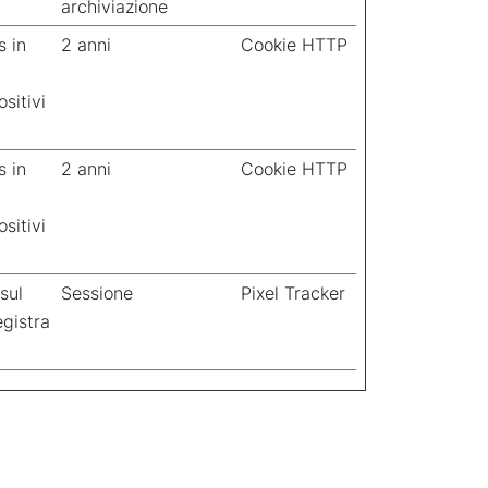
archiviazione
s in
2 anni
Cookie HTTP
sitivi
s in
2 anni
Cookie HTTP
sitivi
 sul
Sessione
Pixel Tracker
egistra