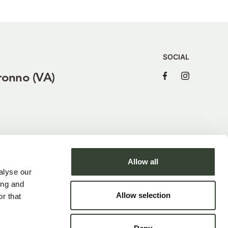
SOCIAL
ronno (VA)
Clicca qui per v
Clicca qui p
Allow all
alyse our
ing and
Allow selection
r that